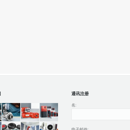
围
通讯注册
名:
电子邮件: